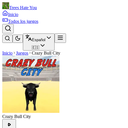
Trees Hate You
Inicio
Todos los juegos
Español
🇪🇸
Inicio
Juegos
Crazy Bull City
Crazy Bull City