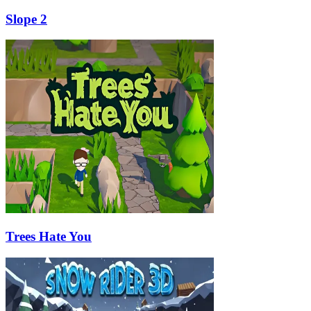
Slope 2
Trees Hate You