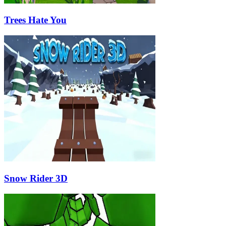
Trees Hate You
Snow Rider 3D