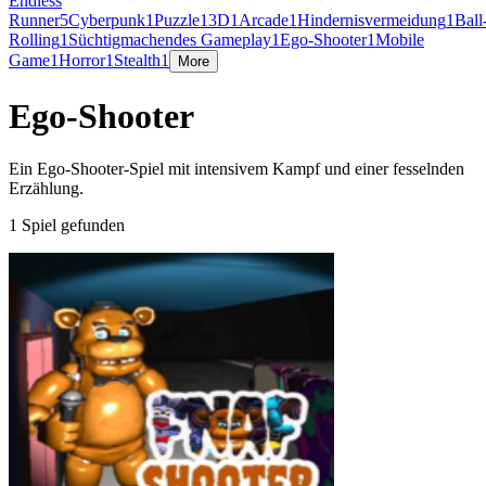
Endless
Runner
5
Cyberpunk
1
Puzzle
1
3D
1
Arcade
1
Hindernisvermeidung
1
Ball
Rolling
1
Süchtigmachendes Gameplay
1
Ego-Shooter
1
Mobile
Game
1
Horror
1
Stealth
1
More
Ego-Shooter
Ein Ego-Shooter-Spiel mit intensivem Kampf und einer fesselnden
Erzählung.
1 Spiel gefunden