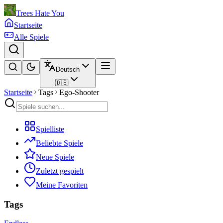
Trees Hate You
Startseite
Alle Spiele
Deutsch
🇩🇪
Startseite
Tags
Ego-Shooter
Spielliste
Beliebte Spiele
Neue Spiele
Zuletzt gespielt
Meine Favoriten
Tags