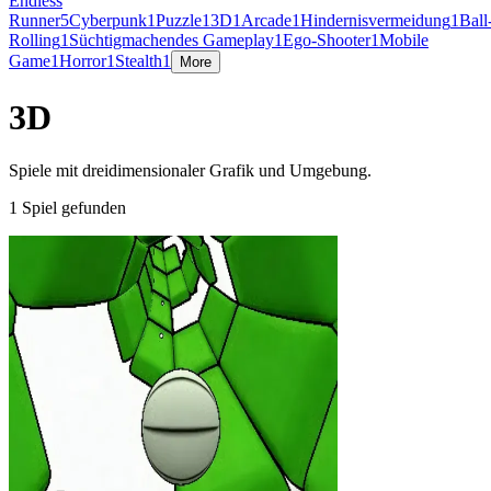
Endless
Runner
5
Cyberpunk
1
Puzzle
1
3D
1
Arcade
1
Hindernisvermeidung
1
Ball
Rolling
1
Süchtigmachendes Gameplay
1
Ego-Shooter
1
Mobile
Game
1
Horror
1
Stealth
1
More
3D
Spiele mit dreidimensionaler Grafik und Umgebung.
1 Spiel gefunden