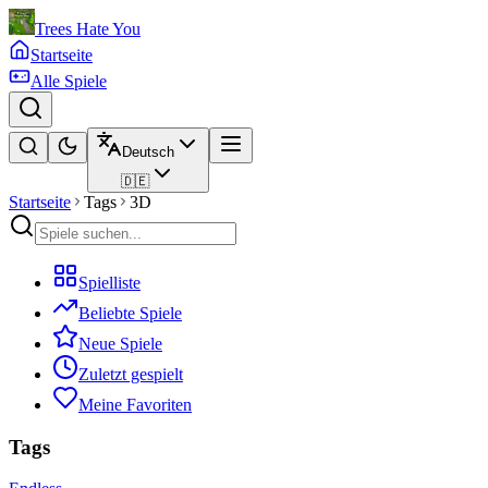
Trees Hate You
Startseite
Alle Spiele
Deutsch
🇩🇪
Startseite
Tags
3D
Spielliste
Beliebte Spiele
Neue Spiele
Zuletzt gespielt
Meine Favoriten
Tags