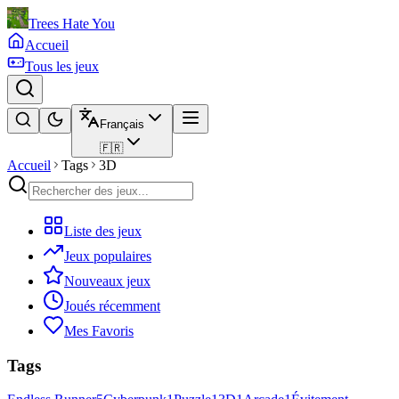
Trees Hate You
Accueil
Tous les jeux
Français
🇫🇷
Accueil
Tags
3D
Liste des jeux
Jeux populaires
Nouveaux jeux
Joués récemment
Mes Favoris
Tags