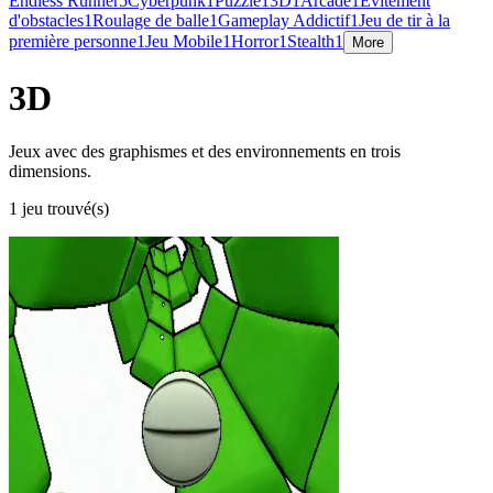
Endless Runner
5
Cyberpunk
1
Puzzle
1
3D
1
Arcade
1
Évitement
d'obstacles
1
Roulage de balle
1
Gameplay Addictif
1
Jeu de tir à la
première personne
1
Jeu Mobile
1
Horror
1
Stealth
1
More
3D
Jeux avec des graphismes et des environnements en trois
dimensions.
1 jeu trouvé(s)