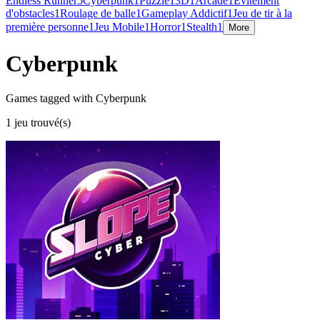
Endless Runner
5
Cyberpunk
1
Puzzle
1
3D
1
Arcade
1
Évitement
d'obstacles
1
Roulage de balle
1
Gameplay Addictif
1
Jeu de tir à la
première personne
1
Jeu Mobile
1
Horror
1
Stealth
1
More
Cyberpunk
Games tagged with Cyberpunk
1 jeu trouvé(s)