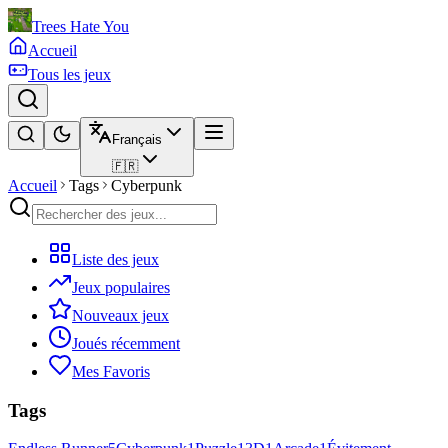
Trees Hate You
Accueil
Tous les jeux
Français
🇫🇷
Accueil
Tags
Cyberpunk
Liste des jeux
Jeux populaires
Nouveaux jeux
Joués récemment
Mes Favoris
Tags