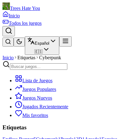
Trees Hate You
Inicio
Todos los juegos
Español
🇪🇸
Inicio
Etiquetas
Cyberpunk
Lista de Juegos
Juegos Populares
Juegos Nuevos
Jugados Recientemente
Mis favoritos
Etiquetas