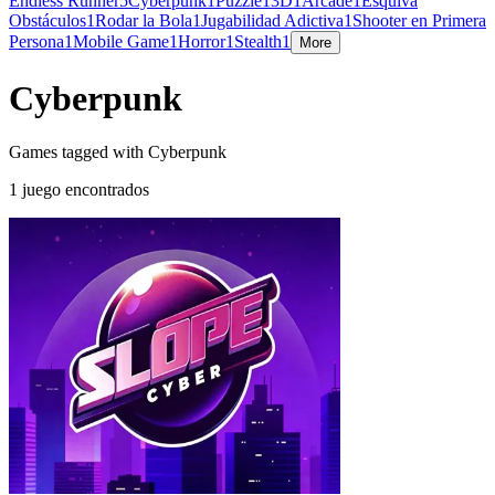
Endless Runner
5
Cyberpunk
1
Puzzle
1
3D
1
Arcade
1
Esquiva
Obstáculos
1
Rodar la Bola
1
Jugabilidad Adictiva
1
Shooter en Primera
Persona
1
Mobile Game
1
Horror
1
Stealth
1
More
Cyberpunk
Games tagged with Cyberpunk
1 juego encontrados