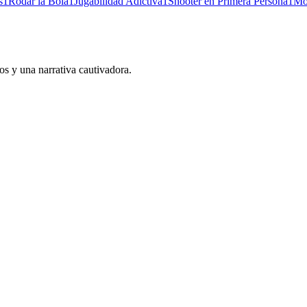
s
1
Rodar la Bola
1
Jugabilidad Adictiva
1
Shooter en Primera Persona
1
Mo
s y una narrativa cautivadora.