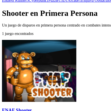
Endless Runner
5
Cyberpunk
1
Puzzle
1
3D
1
Arcade
1
Esquiva Obstáculo
Shooter en Primera Persona
Un juego de disparos en primera persona centrado en combates intenso
1 juego encontrados
FNAF Shooter