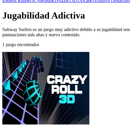
Endless Runner
5
Cyberpunk
1
Puzzle
1
3D
1
Arcade
1
Esquiva Obstáculo
Jugabilidad Adictiva
Subway Surfers es un juego muy adictivo debido a su jugabilidad senci
puntuaciones más altas y nuevo contenido.
1 juego encontrados