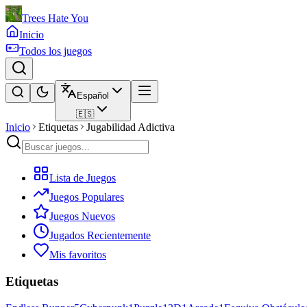
Trees Hate You
Inicio
Todos los juegos
Español
🇪🇸
Inicio
Etiquetas
Jugabilidad Adictiva
Lista de Juegos
Juegos Populares
Juegos Nuevos
Jugados Recientemente
Mis favoritos
Etiquetas