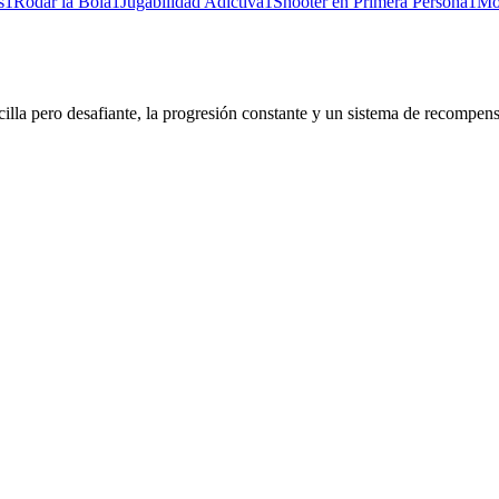
s
1
Rodar la Bola
1
Jugabilidad Adictiva
1
Shooter en Primera Persona
1
Mo
lla pero desafiante, la progresión constante y un sistema de recompens