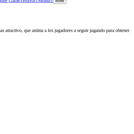
bile Game
1
Horror
1
Stealth
1
More
as atractivo, que anima a los jugadores a seguir jugando para obtener