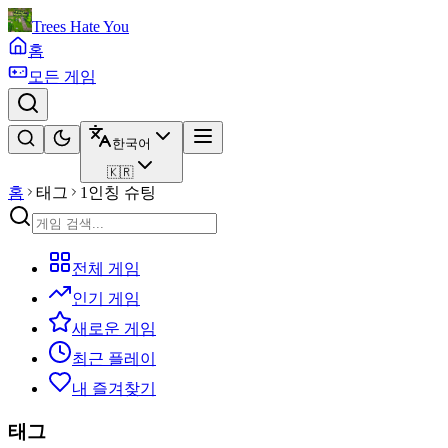
Trees Hate You
홈
모든 게임
한국어
🇰🇷
홈
태그
1인칭 슈팅
전체 게임
인기 게임
새로운 게임
최근 플레이
내 즐겨찾기
태그