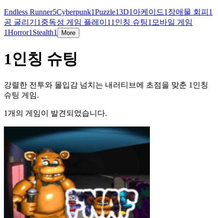
Endless Runner
5
Cyberpunk
1
Puzzle
1
3D
1
아케이드
1
장애물 회피
1
공 굴리기
1
중독성 게임 플레이
1
1인칭 슈팅
1
모바일 게임
1
Horror
1
Stealth
1
More
1인칭 슈팅
강렬한 전투와 몰입감 넘치는 내러티브에 초점을 맞춘 1인칭
슈팅 게임.
1개의 게임이 발견되었습니다.