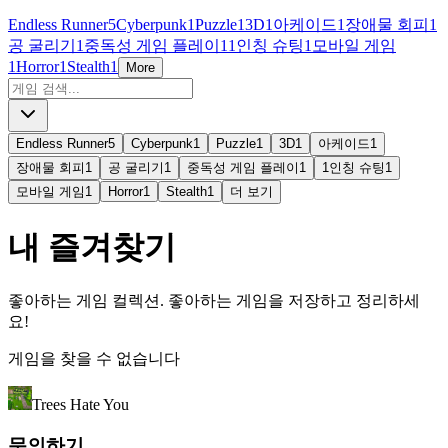
Endless Runner
5
Cyberpunk
1
Puzzle
1
3D
1
아케이드
1
장애물 회피
1
공 굴리기
1
중독성 게임 플레이
1
1인칭 슈팅
1
모바일 게임
1
Horror
1
Stealth
1
More
Endless Runner
5
Cyberpunk
1
Puzzle
1
3D
1
아케이드
1
장애물 회피
1
공 굴리기
1
중독성 게임 플레이
1
1인칭 슈팅
1
모바일 게임
1
Horror
1
Stealth
1
더 보기
내 즐겨찾기
좋아하는 게임 컬렉션. 좋아하는 게임을 저장하고 정리하세
요!
게임을 찾을 수 없습니다
Trees Hate You
문의하기