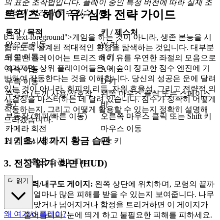
의 표준 조작법입니다. 플레이 중인 특정 버전에 따라 실제 조
작법이 약간 다를 수 있습니다.
트리즈 헤이 유: 심화 전략 가이드
동작 / 목적
키 / 제스처
b-4 text-foreground">게임을 하는 것이 아니라, 생존 본능을 시
앞으로 이동
W 키
험하도록 설계된 적대적인 환경을 탐색하는 것입니다. 대부분
뒤로 이동
S 키
의 일반 플레이어는 트리즈 헤이 유를 우연한 좌절의 모음으로
여기지만, 상위 플레이어들은 이 숲이 정교한 점수 엔진에 기
좌측 이동
A 키
반하여 작동한다는 것을 이해합니다. 당신의 성공은 운에 달려
우측 이동
D 키
있는 것이 아니라, 회피의 리듬, 자원 효율성, 그리고 전략적 의
주동작 (도끼 사용/상호작
왼쪽 마우스 클릭 또는 스페이스
사결정을 마스터하는 데 달려 있습니다. 점수가 정확히 어떻게
용)
바
작동하는지, 그리고 어떻게 활용할 수 있는지 정확히 설명해
부동작 (회피/빠른 이동)
오른쪽 마우스 클릭 또는 Shift 키
드리겠습니다.
카메라 회전
마우스 이동
1. 기초: 세 가지 황금 습관
게임 일시 정지
Esc 키
**황금 습관 1: The
3. 전장 읽기: 화면 (HUD)
더 읽기
체력/내구도 게이지:
왼쪽 상단에 위치하며, 모험의 끝까
지 얼마나 많은 피해를 받을 수 있는지 보여줍니다. 나무
에 맞거나 넘어지거나 함정을 트리거하면 이 게이지가
왜 여기서 플레이?
줄어듭니다. 눈에 띄게 하고 불필요한 피해를 피하세요.