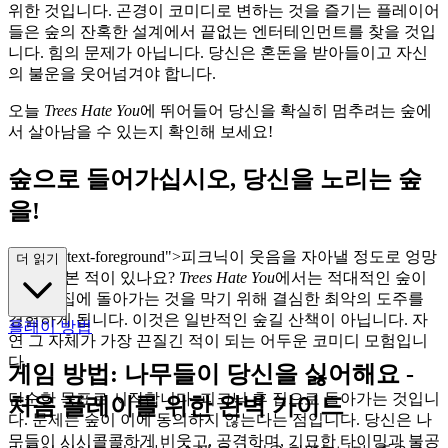
위한 것입니다. 곤경이 코미디로 변하는 것을 즐기는 플레이어
들은 숲의 잔혹한 설계에서 끝없는 엔터테인먼트를 찾을 것입
니다. 힘의 문제가 아닙니다. 당신은 혼돈을 받아들이고 자신
의 불운을 웃어넘겨야 합니다.
오늘
Trees Hate You
에 뛰어들어 당신을 확실히 멈추려는 숲에
서 살아남을 수 있는지 확인해 보세요!
숲으로 들어가십시오, 당신을 노리는 숲
을!
s="mb-4 text-foreground">피크닉이 웃음을 자아낼 정도로 엉망
더 읽기
이 되어 본 적이 있나요?
Trees Hate You
에서는 적대적인 숲이
당신의 집에 돌아가는 것을 막기 위해 결심한 최악의 도주를
경험하게 됩니다. 이것은 일반적인 숲길 산책이 아닙니다. 자
플레이 방법
연 그 자체가 가장 끈질긴 적이 되는 어두운 코미디 모험입니
다.
게임 방법: 나무들이 당신을 싫어해요 -
단순한 목표로 시작합니다: 피크닉 후 집으로 돌아가는 것입니
처음 플레이를 위한 완벽 가이드
다. 문제는 숲이 이에 동의하지 않는다는 점입니다. 당신은 나
무들이 시시콜콜하게 비웃고, 공격하며, 기묘한 타이밍과 불공