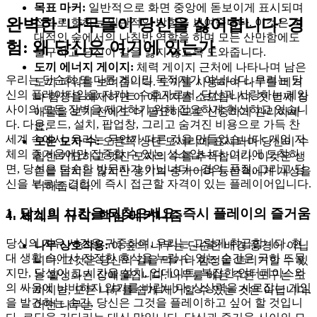
목표 마커:
일반적으로 화면 중앙에 돋보이게 표시되며
완벽한 '나무들이 당신을 싫어합니다' 경
집으로 향하는 일반적인 방향을 보여줍니다. 이것은 적
대적인 숲에서의 나침반 역할을 하며 모든 산만함에도
험: 왜 당신은 여기에 있는가
불구하고 당신이 길을 잃지 않도록 도와줍니다.
도끼 에너지 게이지:
체력 게이지 근처에 나타나며 남은
우리는 단순히 또 다른 게이밍 목적지가 아닙니다. 우리는 당
도끼 파워를 보여줍니다. 도끼를 사용하여 나무를 베거
신의 플레이타임을 지키는 수호자로서, 당신과 사랑하는 게임
나 함정을 해제하면 이 에너지를 소모합니다. 첫 번째 장
사이의 모든 장벽을 제거하기 위해 집요하게 헌신하고 있습니
애물을 보기 전에도 더 필요하므로 신중하게 관리하세
다. 다운로드, 설치, 팝업창, 그리고 숨겨진 비용으로 가득 찬
요.
세계 속에서, 우리는 무언가 다른 것을 만들었습니다: 게임 자
모은 모자 수:
오른쪽 상단 모서리에 표시되며 당신이 수
체의 즐거움에만 집중할 수 있는 성소입니다. 여기에 도착하
집한 기묘하고 멋진 모자의 수를 추적합니다. 이것은 생
면, 당신은 단순한 방문자가 아닙니다—경의, 품질, 그리고 당
존을 돕지는 않지만 용기의 증거이며 등산객에게 개성을
신을 부르는 경험에 즉시 접근할 자격이 있는 플레이어입니다.
더해줍니다.
1. 당신의 시간을 되찾으세요: 즉시 플레이의 즐거움
4. 세계의 규칙: 핵심 메커니즘
당신의 자유 시간은 귀중하며, 우리는 그렇게 취급합니다. 현
나무 상호작용:
이 숲의 나무는 단순한 배경 풍경이 아닙
대 생활 속에서 진정한 휴식을 누릴 수 있는 순간은 극히 드물
니다. 그것은 당신의 길을 막거나 함정을 트리거할 수 있
지만, 당신이 그 시간을 설치, 업데이트, 복잡한 인터페이스와
는 활성화된 장애물입니다. 나무를 베는 주된 도구는 도
의 싸움에 낭비하지 않기를 바랍니다. 상상력을 사로잡는 게임
끼지만, 모든 나무를 쉽게 제거할 수 있는 것은 아닙니다.
을 발견하는 순간, 당신은 그것을 플레이하고 싶어 할 것입니
어떤 나무는