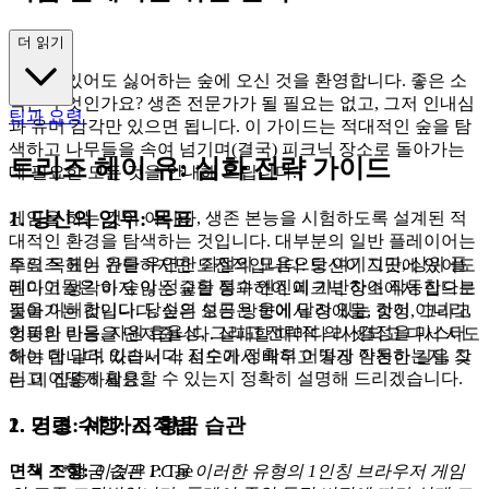
가이드
더 읽기
당신이 있어도 싫어하는 숲에 오신 것을 환영합니다. 좋은 소
식은 무엇인가요? 생존 전문가가 될 필요는 없고, 그저 인내심
팁과 요령
과 유머 감각만 있으면 됩니다. 이 가이드는 적대적인 숲을 탐
색하고 나무들을 속여 넘기며(결국) 피크닉 장소로 돌아가는
트리즈 헤이 유: 심화 전략 가이드
데 필요한 모든 것을 안내해 드립니다.
1. 당신의 임무: 목표
게임을 하는 것이 아니라, 생존 본능을 시험하도록 설계된 적
대적인 환경을 탐색하는 것입니다. 대부분의 일반 플레이어는
트리즈 헤이 유를 우연한 좌절의 모음으로 여기지만, 상위 플
주요 목표는 간단하지만 도전적입니다: 당신이 그곳에 있어도
레이어들은 이 숲이 정교한 점수 엔진에 기반하여 작동한다는
된다고 생각하지 않는 숲을 통과하여 피크닉 장소에서 집으로
것을 이해합니다. 당신의 성공은 운에 달려 있는 것이 아니라,
돌아가는 것입니다. 숲은 모든 방향에서 장애물, 함정, 그리고
회피의 리듬, 자원 효율성, 그리고 전략적 의사결정을 마스터
엉뚱한 반응을 던져줍니다. 실패할 때마다 리셋되고 다시 시도
하는 데 달려 있습니다. 점수가 정확히 어떻게 작동하는지, 그
해야 합니다. 따라서 각 시도에서 배우고 가장 안전한 길을 찾
리고 어떻게 활용할 수 있는지 정확히 설명해 드리겠습니다.
는 데 집중하세요.
1. 기초: 세 가지 황금 습관
2. 명령 수행: 조작법
**황금 습관 1: The
면책 조항:
이것은 PC용 이러한 유형의 1인칭 브라우저 게임