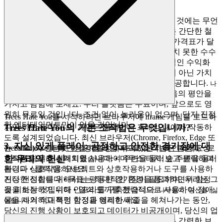
접대가 아닌 착취를 믿는 디지털 공간에 들어가는 것에는 무언
가 깊이 해방되는 느낌이 있습니다. 우리 플랫폼은 간단한 철
학으로 건설되었습니다: 엔터테인먼트에는 절대 가격표가 달
려 있어서는 안 됩니다. 우리는 숨겨진 비용, 예상치 못한 수수
료, 그리고 게임을 거래의 부담으로 만드는 포식적인 수익화
문화에 반대합니다. 대신, 우리는 당신을 수익원이 아닌 가치
있는 손님으로 대우하는 완전히 무료한 경험을 제공합니다.
나
의 모든 레벨과 전략을 마음의 평안을
무들이 당신을 싫어합니다
가지고 탐험해 보세요. 우리 플랫폼은 무료이며, 앞으로도 영
원히 무료일 것입니다. 조건 없이, 놀라움이 없으며, 단지 진정
Trees Hate You를 시작하려면 브라우저에 iframe 게임을 로드하
한 엔터테인먼트만이 있을 것입니다.
Trees Hate You의 기본 조작법은 무엇입니까?
기만 하면 됩니다. 이 게임은 웹페이지 프레임 내에서 작동하
도록 설계되었습니다. 최신 브라우저(Chrome, Firefox, Edge 또
3. 자신 있게 플레이: 공정하고 안전한 경기장에 대
는 Safari)와 인터넷 연결이 활성화되어 있는지 확인하세요. 로
Trees Hate You는 1인칭 경험 게임이므로 조작법은 탐험과 상
한 우리의 헌신
드되면 마우스나 터치를 사용하여 주변을 둘러보고 클릭하여
호작용을 위해 설계되었습니다: • 마우스/터치: 숲 주변을 둘러
환경과 상호작용하세요.
봅니다 • 클릭/탭: 오브젝트와 상호작용하거나 도구를 사용하
거나 전진합니다 • 목표는 적대적인 환경을 통과하면서 함정
진정한 성취를 위해서는 평등한 경기장이 필요하며, 우리는 그
을 피하는 것입니다 • 열쇠 도끼를 전략적으로 사용하여 장애
것을 보장하기 위해 인프라를 구축했습니다.
나무들이 당신을 싫
물을 제거하고 특정 함정을 해제하세요
의 적대적인 함정과 영리한 퍼즐을 헤쳐나가는 동안,
어합니다
당신의 진행 상황이 보호되고 데이터가 비공개이며, 당신의 업
적이 진짜로 얻어진 것임을 알아야 합니다. 우리는 강력한 보