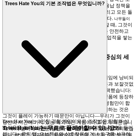
Trees Hate You의 기본 조작법은 무엇입니까?
안 조치를 시행하고 부정행위나 악용에 대해 0% 용납 정책을
유지하여, 모든 리더보드 순위, 숨겨진 수집품, 그리고 모든 돌
파구 순간이 진짜 기술과 의지를 반영하도록 합니다.
나무들이
리더보드에서 최고 순위를 추격할 때, 그것이
당신을 싫어합니다
진짜 기술의 시험이라는 것을 알고 하세요. 우리는 안전하고
공정한 경기장을 만들어주므로, 당신은 자신만의 업적을 쌓는
데 집중할 수 있습니다.
4. 플레이어에 대한 존중: 엄선된 퀄리티 중심의 세
계
당신의 시간은 귀중하며, 그것이 당연하지 않은 게임에 낭비되
어서는 안 된다고 믿습니다. 인터넷은 끝없는 클론과 보잘것없
는 경험으로 가득 차 있지만, 우리는 다른 길을 선택했습니다:
양보다는 엄선, 소음보다는 품질입니다. 우리 플랫폼에 등장하
는 각 게임을 신중하게 엄선하여, 오직 예외적인 경험만이 합
격하도록 합니다.
를 소개하는 것은
나무들이 당신을 싫어합니다
그것이 플레이 가능하기 때문만이 아닙니다—우리가 그것이
Trees Hate You는 1인칭 경험 게임이므로 조작법은 탐험과 상
당신의 시간에 가치 있는 예외적인 게임이라고 믿기 때문입니
Trees Hate You는 무료로 플레이할 수 있나요?
호작용을 위해 설계되었습니다: • 마우스/터치: 숲 주변을 둘러
다. 우리 인터페이스는 당신의 편의를 염두에 두고 설계되었습
봅니다 • 클릭/탭: 오브젝트와 상호작용하거나 도구를 사용하
니다: 빠르고, 깔끔하며, 방해받지 않으며, 진정한 중요한 것을