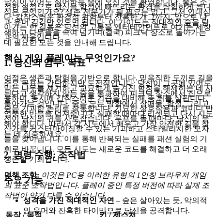
당신이 있어도 싫어하는 숲에 오신 것을 환영합니다. 좋은 소
정한 설정으로 당신을 함정에 빠뜨리는 환경을 탐험하게 됩니
식은 무엇인가요? 생존 전문가가 될 필요는 없고, 그저 인내심
다. 갑작스러운 환경적 위험부터 잔혹한 개그까지, 앞으로 나
과 유머 감각만 있으면 됩니다. 이 가이드는 적대적인 숲을 탐
아가는 한 걸음은 당신의 고통을 엔터테인먼트로 여기는 세상
색하고 나무들을 속여 넘기며(결국) 피크닉 장소로 돌아가는
과의 싸움입니다.
데 필요한 모든 것을 안내해 드립니다.
핵심 게임 플레이는 무엇인가요?
1. 당신의 임무: 목표
여정은 생존과 탐험을 기반으로 합니다. 믿음직한 도끼로 길을
주요 목표는 간단하지만 도전적입니다: 당신이 그곳에 있어도
막는 나무를 제거하고 교묘하게 숨겨진 함정을 해제하는 데 사
된다고 생각하지 않는 숲을 통과하여 피크닉 장소에서 집으로
용하며, 동시에 갑작스러운 기습을 대비해 등 뒤를 살핍니다.
돌아가는 것입니다. 숲은 모든 방향에서 장애물, 함정, 그리고
숲은 기괴한 논리로 작동합니다. 기묘한 상호작용과 코미디 반
엉뚱한 반응을 던져줍니다. 실패할 때마다 리셋되고 다시 시도
전이 당신의 귀를 사로잡습니다. 루프를 돌 때마다, 당신의 등
해야 합니다. 따라서 각 시도에서 배우고 가장 안전한 길을 찾
산가를 커스터마이징할 수 있는 기괴하고 스타일리시한 모자
는 데 집중하세요.
들을 찾아냅니다. 이를 통해 반복되는 실패를 패션 실험의 기
회로 바꿉니다. 모든 시도는 새로운 코드를 해결하고 더 오래
2. 명령 수행: 조작법
생존할 기회입니다.
면책 조항:
이것은 PC용 이러한 유형의 1인칭 브라우저 게임
주요 기능
의 표준 조작법입니다. 플레이 중인 특정 버전에 따라 실제 조
작법이 약간 다를 수 있습니다.
성격을 가진 적대적인 자연
– 숲은 살아있는 듯, 악의적
인 유머와 잔혹한 타이밍으로 당신을 공격합니다.
동작 / 목적
키 / 제스처