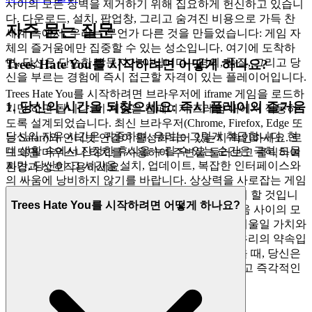
사이의 모든 장벽을 제거하기 위해 집요하게 헌신하고 있습니
다. 다운로드, 설치, 팝업창, 그리고 숨겨진 비용으로 가득 찬
자주 묻는 질문
세계 속에서, 우리는 무언가 다른 것을 만들었습니다: 게임 자
체의 즐거움에만 집중할 수 있는 성소입니다. 여기에 도착하
면, 당신은 단순한 방문자가 아닙니다—경의, 품질, 그리고 당
Trees Hate You를 시작하려면 어떻게 하나요?
신을 부르는 경험에 즉시 접근할 자격이 있는 플레이어입니다.
Trees Hate You를 시작하려면 브라우저에 iframe 게임을 로드하
1. 당신의 시간을 되찾으세요: 즉시 플레이의 즐거움
기만 하면 됩니다. 이 게임은 웹페이지 프레임 내에서 작동하
도록 설계되었습니다. 최신 브라우저(Chrome, Firefox, Edge 또
당신의 자유 시간은 귀중하며, 우리는 그렇게 취급합니다. 현
는 Safari)와 인터넷 연결이 활성화되어 있는지 확인하세요. 로
대 생활 속에서 진정한 휴식을 누릴 수 있는 순간은 극히 드물
드되면 마우스나 터치를 사용하여 주변을 둘러보고 클릭하여
지만, 당신이 그 시간을 설치, 업데이트, 복잡한 인터페이스와
환경과 상호작용하세요.
의 싸움에 낭비하지 않기를 바랍니다. 상상력을 사로잡는 게임
을 발견하는 순간, 당신은 그것을 플레이하고 싶어 할 것입니
Trees Hate You를 시작하려면 어떻게 하나요?
다. 로딩을 기다리는 대신 말입니다. 당신과 즐거움 사이의 모
든 장벽을 제거함으로써, 우리는 당신의 주의를 기울일 가치와
귀한 여가 시간의 소중함을 존중합니다. 이것이 우리의 약속입
니다:
를 플레이하고 싶을 때, 당신은
나무들이 당신을 싫어합니다
몇 초 만에 게임에 들어갑니다. 장벽 없이, 순수하고 즉각적인
즐거움만이 있을 것입니다.
2. 솔직한 즐거움: 부담 없는 약속