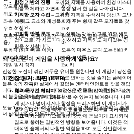
함정 기반의 진행
– 도끼와 지혜를 사용하여 환경 미스터
앞으로 이동
W 키
리를 해체하고 자연의 함정 앞서 한 걸음 나아갑니다.
뒤로 이동
S 키
기괴한 모자 수집
– 고위험 지역을 수색하여 당신의 고난
좌측 이동
A 키
에 개그 요소와 개성을 더해주는 횡재 같은 모자들을 찾
으세요.
우측 이동
D 키
고벌침 반복 루프
– 모든 실패는 다음 개그를 위한 세트
주동작 (도끼 사용/상호작
왼쪽 마우스 클릭 또는 스페이스
업이므로, 각 시도마다 신선하고 지독히도 재미있는 경
용)
바
험을 선사합니다.
부동작 (회피/빠른 이동)
오른쪽 마우스 클릭 또는 Shift 키
카메라 회전
마우스 이동
왜 당신은 이 게임을 사랑하게 될까요?
게임 일시 정지
Esc 키
진정한 도전이 섞인 어두운 유머를 원한다면 이 게임이 당신을
위한 것입니다. 곤경이 코미디로 변하는 것을 즐기는 플레이어
3. 전장 읽기: 화면 (HUD)
들은 숲의 잔혹한 설계에서 끝없는 엔터테인먼트를 찾을 것입
니다. 힘의 문제가 아닙니다. 당신은 혼돈을 받아들이고 자신
체력/내구도 게이지:
왼쪽 상단에 위치하며, 모험의 끝까
의 불운을 웃어넘겨야 합니다.
지 얼마나 많은 피해를 받을 수 있는지 보여줍니다. 나무
에 맞거나 넘어지거나 함정을 트리거하면 이 게이지가
오늘
Trees Hate You
에 뛰어들어 당신을 확실히 멈추려는 숲에
줄어듭니다. 눈에 띄게 하고 불필요한 피해를 피하세요.
서 살아남을 수 있는지 확인해 보세요!
목표 마커:
일반적으로 화면 중앙에 돋보이게 표시되며
집으로 향하는 일반적인 방향을 보여줍니다. 이것은 적
대적인 숲에서의 나침반 역할을 하며 모든 산만함에도