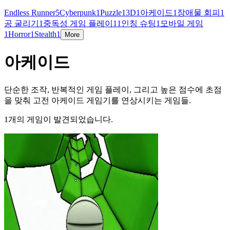
Endless Runner
5
Cyberpunk
1
Puzzle
1
3D
1
아케이드
1
장애물 회피
1
공 굴리기
1
중독성 게임 플레이
1
1인칭 슈팅
1
모바일 게임
1
Horror
1
Stealth
1
More
아케이드
단순한 조작, 반복적인 게임 플레이, 그리고 높은 점수에 초점
을 맞춰 고전 아케이드 게임기를 연상시키는 게임들.
1개의 게임이 발견되었습니다.