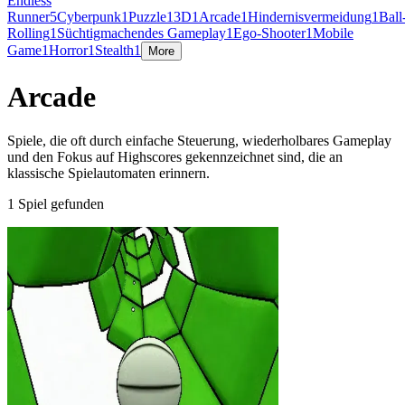
Endless
Runner
5
Cyberpunk
1
Puzzle
1
3D
1
Arcade
1
Hindernisvermeidung
1
Ball
Rolling
1
Süchtigmachendes Gameplay
1
Ego-Shooter
1
Mobile
Game
1
Horror
1
Stealth
1
More
Arcade
Spiele, die oft durch einfache Steuerung, wiederholbares Gameplay
und den Fokus auf Highscores gekennzeichnet sind, die an
klassische Spielautomaten erinnern.
1 Spiel gefunden