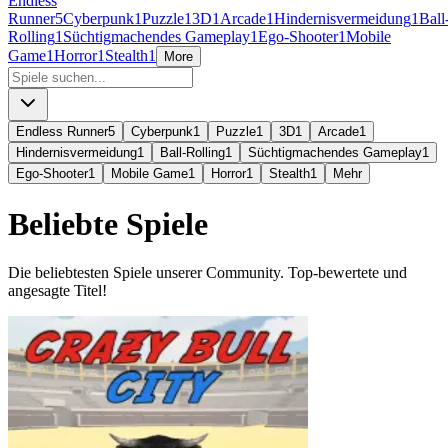
Endless
Runner
5
Cyberpunk
1
Puzzle
1
3D
1
Arcade
1
Hindernisvermeidung
1
Ball
Rolling
1
Süchtigmachendes Gameplay
1
Ego-Shooter
1
Mobile
Game
1
Horror
1
Stealth
1
More
Endless Runner
5
Cyberpunk
1
Puzzle
1
3D
1
Arcade
1
Hindernisvermeidung
1
Ball-Rolling
1
Süchtigmachendes Gameplay
1
Ego-Shooter
1
Mobile Game
1
Horror
1
Stealth
1
Mehr
Beliebte Spiele
Die beliebtesten Spiele unserer Community. Top-bewertete und
angesagte Titel!