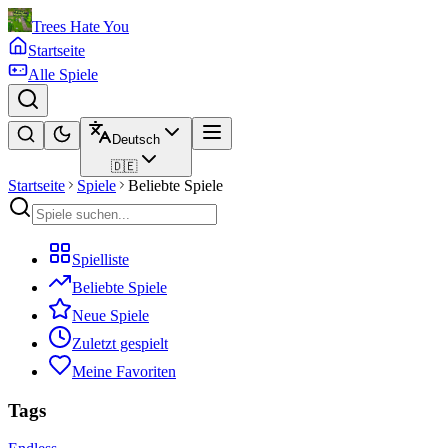
Trees Hate You
Startseite
Alle Spiele
Deutsch
🇩🇪
Startseite
Spiele
Beliebte Spiele
Spielliste
Beliebte Spiele
Neue Spiele
Zuletzt gespielt
Meine Favoriten
Tags