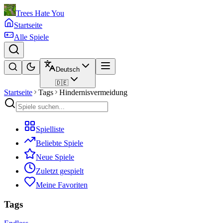
Trees Hate You
Startseite
Alle Spiele
Deutsch
🇩🇪
Startseite
Tags
Hindernisvermeidung
Spielliste
Beliebte Spiele
Neue Spiele
Zuletzt gespielt
Meine Favoriten
Tags