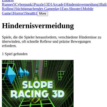
Endless
Runner
5
Cyberpunk
1
Puzzle
1
3D
1
Arcade
1
Hindernisvermeidung
1
Ball
Rolling
1
Süchtigmachendes Gameplay
1
Ego-Shooter
1
Mobile
Game
1
Horror
1
Stealth
1
More
Hindernisvermeidung
Spiele, die die Spieler herausfordern, verschiedene Hindernisse zu
überwinden, oft schnelle Reflexe und präzise Bewegungen
erfordern.
1 Spiel gefunden