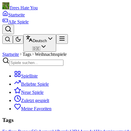
Trees Hate You
Startseite
Alle Spiele
Deutsch
🇩🇪
Startseite
Tags
Weihnachtsspiele
Spielliste
Beliebte Spiele
Neue Spiele
Zuletzt gespielt
Meine Favoriten
Tags