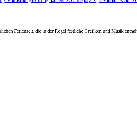
ung
1
Ball-Rolling
1
Süchtigmachendes Gameplay
1
Ego-Shooter
1
Mobile
hen Ferienzeit, die in der Regel festliche Grafiken und Musik enthal