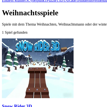
Endless Runner
5
Cyberpunk
1
Puzzle
1
3D
1
Arcade
1
Hindernisvermeid
Weihnachtsspiele
Spiele mit dem Thema Weihnachten, Weihnachtsmann oder der winterlic
1 Spiel gefunden
Snow Rider 3D