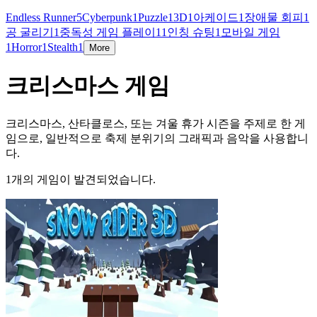
Endless Runner
5
Cyberpunk
1
Puzzle
1
3D
1
아케이드
1
장애물 회피
1
공 굴리기
1
중독성 게임 플레이
1
1인칭 슈팅
1
모바일 게임
1
Horror
1
Stealth
1
More
크리스마스 게임
크리스마스, 산타클로스, 또는 겨울 휴가 시즌을 주제로 한 게
임으로, 일반적으로 축제 분위기의 그래픽과 음악을 사용합니
다.
1개의 게임이 발견되었습니다.