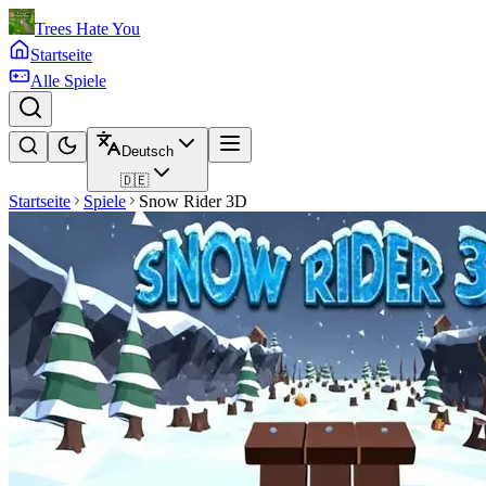
Trees Hate You
Startseite
Alle Spiele
Deutsch
🇩🇪
Startseite
Spiele
Snow Rider 3D