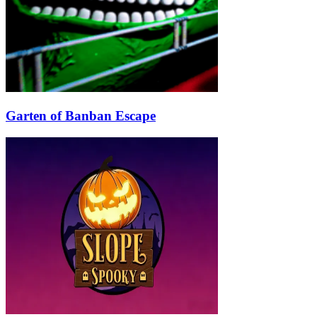
Garten of Banban Escape