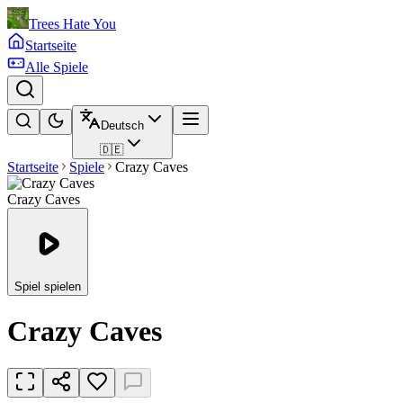
Trees Hate You
Startseite
Alle Spiele
Deutsch
🇩🇪
Startseite
Spiele
Crazy Caves
Crazy Caves
Spiel spielen
Crazy Caves