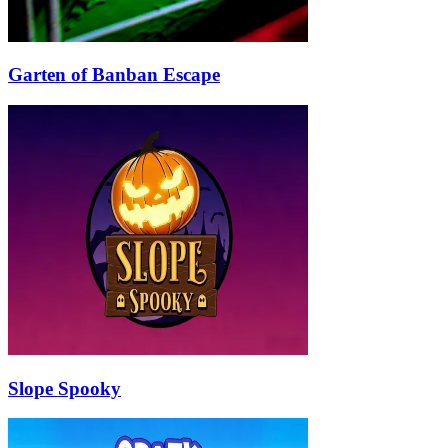
Garten of Banban Escape
Slope Spooky