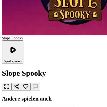
Slope Spooky
Spiel spielen
Slope Spooky
Andere spielen auch