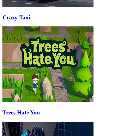
Crazy Taxi
Trees Hate You