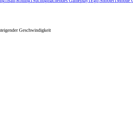
ung
1
Ball-Rolling
1
Süchtigmachendes Gameplay
1
Ego-Shooter
1
Mobile
 steigender Geschwindigkeit