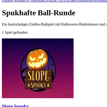
Endless Runner
5
Cyberpunk
1
Puzzle
1
3D
1
Arcade
1
Hindernisvermeid
Spukhafte Ball-Runde
Ein horrorlastiges Endlos-Ballspiel mit Halloween-Hindernissen und
1 Spiel gefunden
Slope Spooky