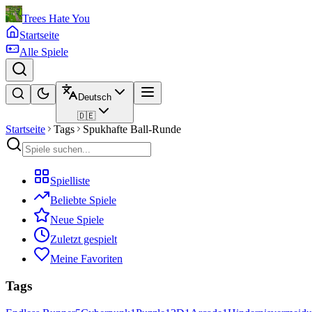
Trees Hate You
Startseite
Alle Spiele
Deutsch
🇩🇪
Startseite
Tags
Spukhafte Ball-Runde
Spielliste
Beliebte Spiele
Neue Spiele
Zuletzt gespielt
Meine Favoriten
Tags