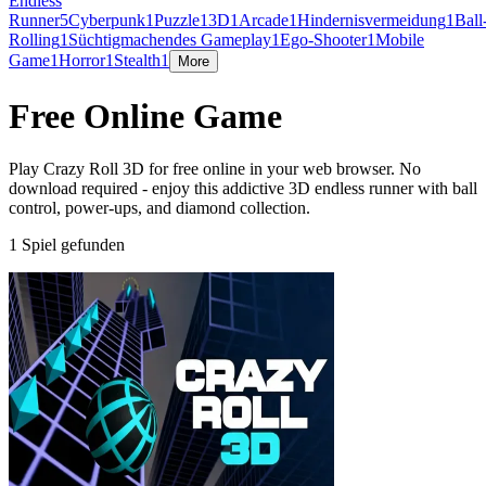
Endless
Runner
5
Cyberpunk
1
Puzzle
1
3D
1
Arcade
1
Hindernisvermeidung
1
Ball
Rolling
1
Süchtigmachendes Gameplay
1
Ego-Shooter
1
Mobile
Game
1
Horror
1
Stealth
1
More
Free Online Game
Play Crazy Roll 3D for free online in your web browser. No
download required - enjoy this addictive 3D endless runner with ball
control, power-ups, and diamond collection.
1 Spiel gefunden