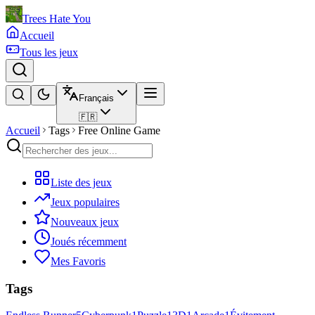
Trees Hate You
Accueil
Tous les jeux
Français
🇫🇷
Accueil
Tags
Free Online Game
Liste des jeux
Jeux populaires
Nouveaux jeux
Joués récemment
Mes Favoris
Tags