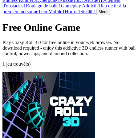
Endless Runner
5
Cyberpunk
1
Puzzle
1
3D
1
Arcade
1
Évitement
d'obstacles
1
Roulage de balle
1
Gameplay Addictif
1
Jeu de tir à la
première personne
1
Jeu Mobile
1
Horror
1
Stealth
1
More
Free Online Game
Play Crazy Roll 3D for free online in your web browser. No
download required - enjoy this addictive 3D endless runner with ball
control, power-ups, and diamond collection.
1 jeu trouvé(s)