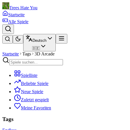
Trees Hate You
Startseite
Alle Spiele
Deutsch
🇩🇪
Startseite
Tags
3D Arcade
Spielliste
Beliebte Spiele
Neue Spiele
Zuletzt gespielt
Meine Favoriten
Tags