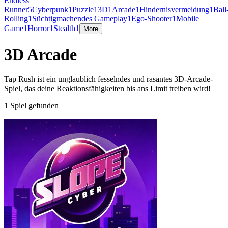
Endless
Runner
5
Cyberpunk
1
Puzzle
1
3D
1
Arcade
1
Hindernisvermeidung
1
Ball
Rolling
1
Süchtigmachendes Gameplay
1
Ego-Shooter
1
Mobile
Game
1
Horror
1
Stealth
1
More
3D Arcade
Tap Rush ist ein unglaublich fesselndes und rasantes 3D-Arcade-
Spiel, das deine Reaktionsfähigkeiten bis ans Limit treiben wird!
1 Spiel gefunden