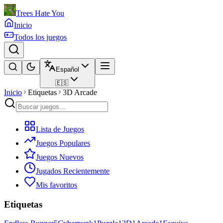
Trees Hate You
Inicio
Todos los juegos
Español
🇪🇸
Inicio
Etiquetas
3D Arcade
Lista de Juegos
Juegos Populares
Juegos Nuevos
Jugados Recientemente
Mis favoritos
Etiquetas