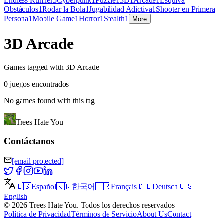
Endless Runner
5
Cyberpunk
1
Puzzle
1
3D
1
Arcade
1
Esquiva
Obstáculos
1
Rodar la Bola
1
Jugabilidad Adictiva
1
Shooter en Primera
Persona
1
Mobile Game
1
Horror
1
Stealth
1
More
3D Arcade
Games tagged with 3D Arcade
0 juegos encontrados
No games found with this tag
Trees Hate You
Contáctanos
[email protected]
🇪🇸
Español
🇰🇷
한국어
🇫🇷
Français
🇩🇪
Deutsch
🇺🇸
English
©
2026
Trees Hate You
.
Todos los derechos reservados
Política de Privacidad
Términos de Servicio
About Us
Contact