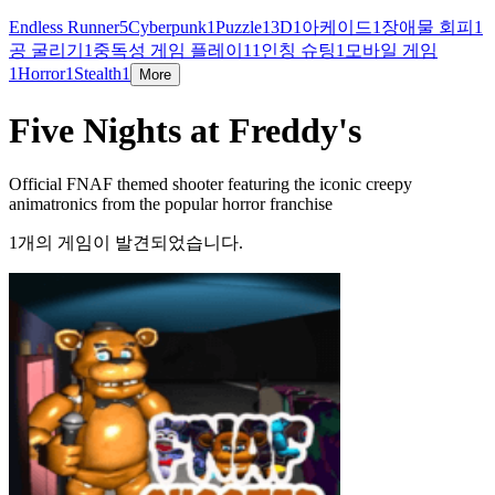
Endless Runner
5
Cyberpunk
1
Puzzle
1
3D
1
아케이드
1
장애물 회피
1
공 굴리기
1
중독성 게임 플레이
1
1인칭 슈팅
1
모바일 게임
1
Horror
1
Stealth
1
More
Five Nights at Freddy's
Official FNAF themed shooter featuring the iconic creepy
animatronics from the popular horror franchise
1개의 게임이 발견되었습니다.