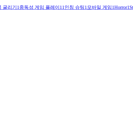
공 굴리기
1
중독성 게임 플레이
1
1인칭 슈팅
1
모바일 게임
1
Horror
1
S