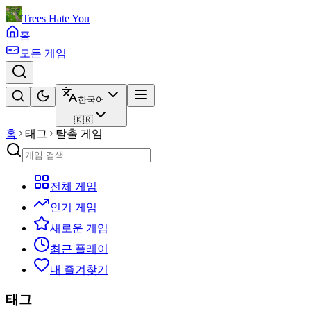
Trees Hate You
홈
모든 게임
한국어
🇰🇷
홈
태그
탈출 게임
전체 게임
인기 게임
새로운 게임
최근 플레이
내 즐겨찾기
태그