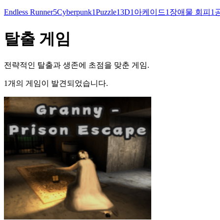
Endless Runner
5
Cyberpunk
1
Puzzle
1
3D
1
아케이드
1
장애물 회피
1
탈출 게임
전략적인 탈출과 생존에 초점을 맞춘 게임.
1개의 게임이 발견되었습니다.