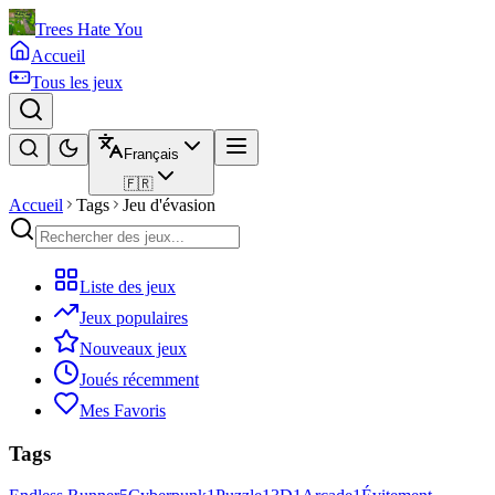
Trees Hate You
Accueil
Tous les jeux
Français
🇫🇷
Accueil
Tags
Jeu d'évasion
Liste des jeux
Jeux populaires
Nouveaux jeux
Joués récemment
Mes Favoris
Tags