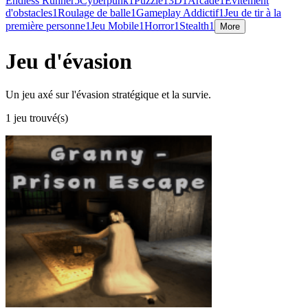
Endless Runner
5
Cyberpunk
1
Puzzle
1
3D
1
Arcade
1
Évitement
d'obstacles
1
Roulage de balle
1
Gameplay Addictif
1
Jeu de tir à la
première personne
1
Jeu Mobile
1
Horror
1
Stealth
1
More
Jeu d'évasion
Un jeu axé sur l'évasion stratégique et la survie.
1 jeu trouvé(s)