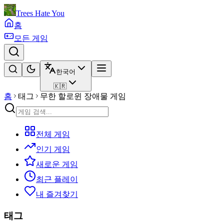
Trees Hate You
홈
모든 게임
한국어
🇰🇷
홈
태그
무한 할로윈 장애물 게임
전체 게임
인기 게임
새로운 게임
최근 플레이
내 즐겨찾기
태그