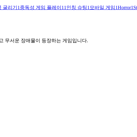
공 굴리기
1
중독성 게임 플레이
1
1인칭 슈팅
1
모바일 게임
1
Horror
1
S
지고 무서운 장애물이 등장하는 게임입니다.