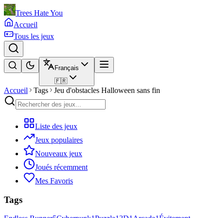
Trees Hate You
Accueil
Tous les jeux
Français
🇫🇷
Accueil
Tags
Jeu d'obstacles Halloween sans fin
Liste des jeux
Jeux populaires
Nouveaux jeux
Joués récemment
Mes Favoris
Tags