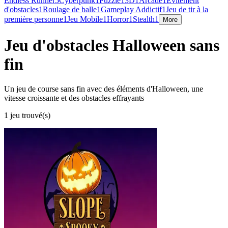
Endless Runner
5
Cyberpunk
1
Puzzle
1
3D
1
Arcade
1
Évitement
d'obstacles
1
Roulage de balle
1
Gameplay Addictif
1
Jeu de tir à la
première personne
1
Jeu Mobile
1
Horror
1
Stealth
1
More
Jeu d'obstacles Halloween sans
fin
Un jeu de course sans fin avec des éléments d'Halloween, une
vitesse croissante et des obstacles effrayants
1 jeu trouvé(s)