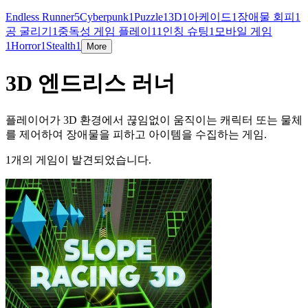
Endless Runner
5
Cyberpunk
1
Puzzle
1
3D
1
아케이드
1
장애물 회피
1
공 굴리기
1
중독성 게임 플레이
1
1인칭 슈팅
1
모바일 게임
1
Horror
1
Stealth
1
More
3D 엔드리스 러너
플레이어가 3D 환경에서 끊임없이 움직이는 캐릭터 또는 물체
를 제어하여 장애물을 피하고 아이템을 수집하는 게임.
1개의 게임이 발견되었습니다.