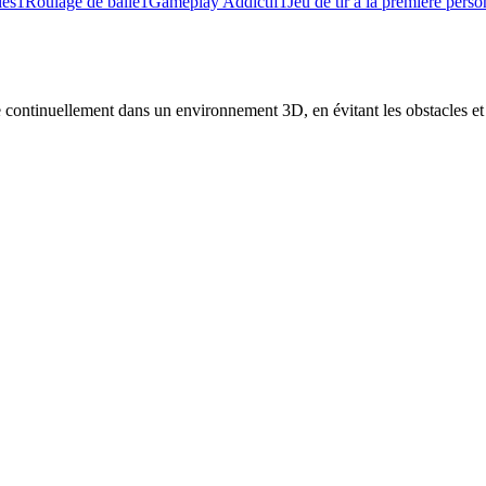
les
1
Roulage de balle
1
Gameplay Addictif
1
Jeu de tir à la première pers
 continuellement dans un environnement 3D, en évitant les obstacles et e