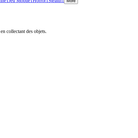
onne
1
Jeu Mobile
1
Horror
1
Stealth
1
More
n collectant des objets.