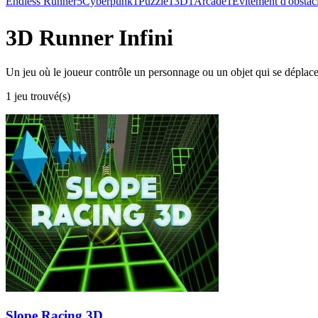
Endless Runner
5
Cyberpunk
1
Puzzle
1
3D
1
Arcade
1
Évitement d'obstac
3D Runner Infini
Un jeu où le joueur contrôle un personnage ou un objet qui se déplace
1 jeu trouvé(s)
Slope Racing 3D