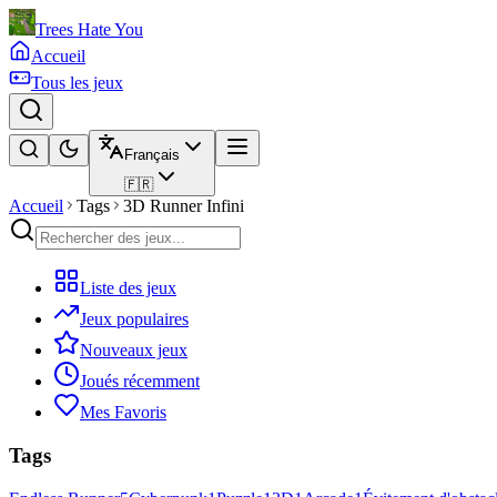
Trees Hate You
Accueil
Tous les jeux
Français
🇫🇷
Accueil
Tags
3D Runner Infini
Liste des jeux
Jeux populaires
Nouveaux jeux
Joués récemment
Mes Favoris
Tags