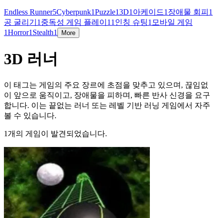
Endless Runner
5
Cyberpunk
1
Puzzle
1
3D
1
아케이드
1
장애물 회피
1
공 굴리기
1
중독성 게임 플레이
1
1인칭 슈팅
1
모바일 게임
1
Horror
1
Stealth
1
More
3D 러너
이 태그는 게임의 주요 장르에 초점을 맞추고 있으며, 끊임없
이 앞으로 움직이고, 장애물을 피하며, 빠른 반사 신경을 요구
합니다. 이는 끝없는 러너 또는 레벨 기반 러닝 게임에서 자주
볼 수 있습니다.
1개의 게임이 발견되었습니다.