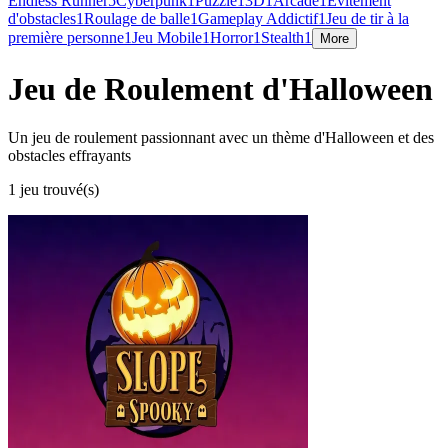
Endless Runner
5
Cyberpunk
1
Puzzle
1
3D
1
Arcade
1
Évitement
d'obstacles
1
Roulage de balle
1
Gameplay Addictif
1
Jeu de tir à la
première personne
1
Jeu Mobile
1
Horror
1
Stealth
1
More
Jeu de Roulement d'Halloween
Un jeu de roulement passionnant avec un thème d'Halloween et des
obstacles effrayants
1 jeu trouvé(s)