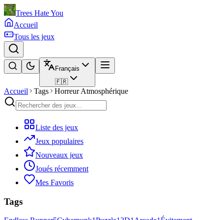
Trees Hate You
Accueil
Tous les jeux
Français
🇫🇷
Accueil
Tags
Horreur Atmosphérique
Liste des jeux
Jeux populaires
Nouveaux jeux
Joués récemment
Mes Favoris
Tags