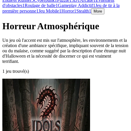
Endless Runner
5
Cyberpunk
1
Puzzle
1
3D
1
Arcade
1
Évitement
d'obstacles
1
Roulage de balle
1
Gameplay Addictif
1
Jeu de tir à la
première personne
1
Jeu Mobile
1
Horror
1
Stealth
1
More
Horreur Atmosphérique
Un jeu où l'accent est mis sur l'atmosphère, les environnements et la
création d'une ambiance spécifique, impliquant souvent de la tension
ou du malaise, comme suggéré par la description d'une étrange nuit
d'Halloween et la nécessité de discerner ce qui est vraiment
terrifiant.
1 jeu trouvé(s)