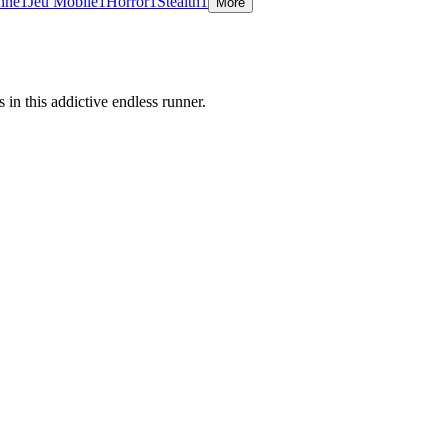
onne
1
Jeu Mobile
1
Horror
1
Stealth
1
More
in this addictive endless runner.