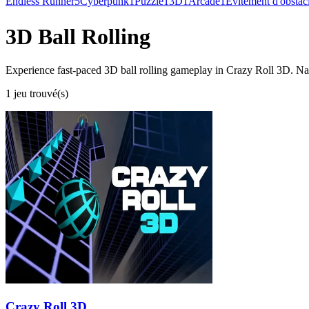
Endless Runner
5
Cyberpunk
1
Puzzle
1
3D
1
Arcade
1
Évitement d'obstac
3D Ball Rolling
Experience fast-paced 3D ball rolling gameplay in Crazy Roll 3D. Navi
1 jeu trouvé(s)
Crazy Roll 3D