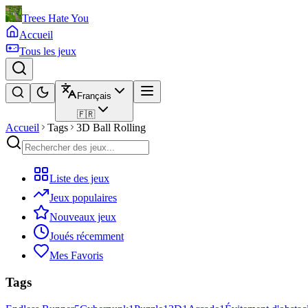
Trees Hate You
Accueil
Tous les jeux
Français
🇫🇷
Accueil
Tags
3D Ball Rolling
Liste des jeux
Jeux populaires
Nouveaux jeux
Joués récemment
Mes Favoris
Tags