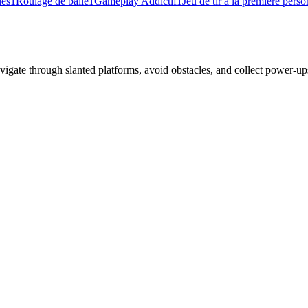
les
1
Roulage de balle
1
Gameplay Addictif
1
Jeu de tir à la première pers
gate through slanted platforms, avoid obstacles, and collect power-ups 