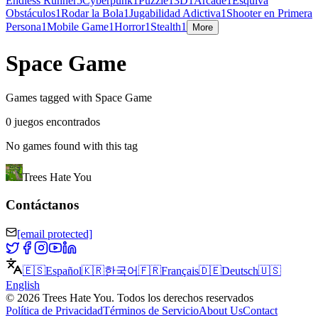
Endless Runner
5
Cyberpunk
1
Puzzle
1
3D
1
Arcade
1
Esquiva
Obstáculos
1
Rodar la Bola
1
Jugabilidad Adictiva
1
Shooter en Primera
Persona
1
Mobile Game
1
Horror
1
Stealth
1
More
Space Game
Games tagged with Space Game
0 juegos encontrados
No games found with this tag
Trees Hate You
Contáctanos
[email protected]
🇪🇸
Español
🇰🇷
한국어
🇫🇷
Français
🇩🇪
Deutsch
🇺🇸
English
©
2026
Trees Hate You
.
Todos los derechos reservados
Política de Privacidad
Términos de Servicio
About Us
Contact