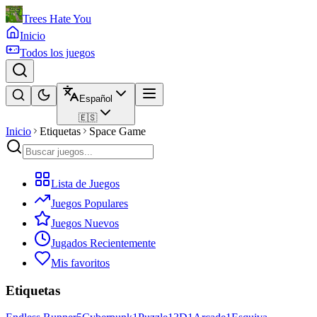
Trees Hate You
Inicio
Todos los juegos
Español
🇪🇸
Inicio
Etiquetas
Space Game
Lista de Juegos
Juegos Populares
Juegos Nuevos
Jugados Recientemente
Mis favoritos
Etiquetas