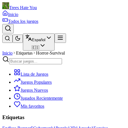
Trees Hate You
Inicio
Todos los juegos
Español
🇪🇸
Inicio
Etiquetas
Horror-Survival
Lista de Juegos
Juegos Populares
Juegos Nuevos
Jugados Recientemente
Mis favoritos
Etiquetas