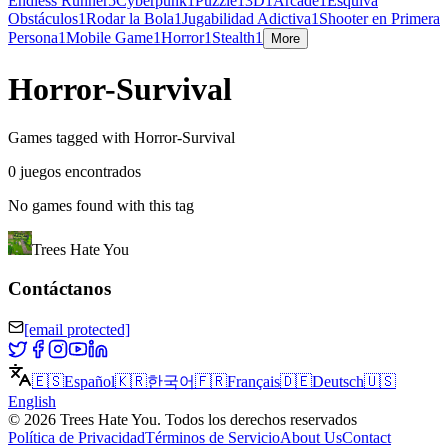
Endless Runner
5
Cyberpunk
1
Puzzle
1
3D
1
Arcade
1
Esquiva
Obstáculos
1
Rodar la Bola
1
Jugabilidad Adictiva
1
Shooter en Primera
Persona
1
Mobile Game
1
Horror
1
Stealth
1
More
Horror-Survival
Games tagged with Horror-Survival
0 juegos encontrados
No games found with this tag
Trees Hate You
Contáctanos
[email protected]
🇪🇸
Español
🇰🇷
한국어
🇫🇷
Français
🇩🇪
Deutsch
🇺🇸
English
©
2026
Trees Hate You
.
Todos los derechos reservados
Política de Privacidad
Términos de Servicio
About Us
Contact